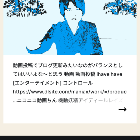
動画投稿でブログ更新みたいなのがバランスとし
てはいいよな〜と思う 動画 動画投稿 ihaveihave
[エンターテイメント] コントロール
https://www.dlsite.com/maniax/work/=/product_id/
…ニコニコ動画ちん 機動妖精アイディールレイズ
がかなり面白かった 金曜夜に始めたら朝までやり
続けてボイス収集のためにそのまま2週目やったく
らい どうでもいいけど設定でボイス音量以外0に
してるのにBGMがうっすら聞こえてた 普通ボイ