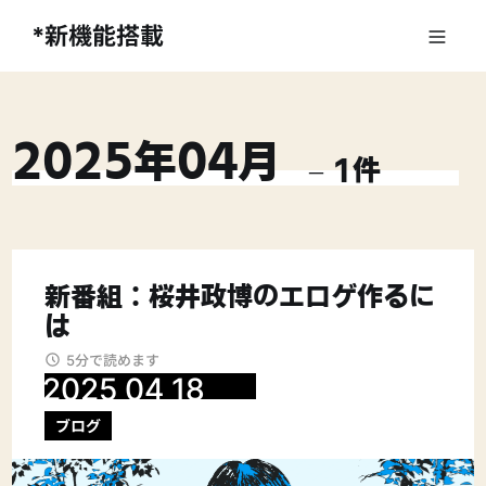
*新機能搭載
2025
年
04
月
–
1
件
新番組：桜井政博のエロゲ作るに
は
5分で読めます
2025 04 18
ブログ